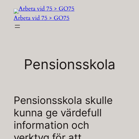
Hoppa
till
Arbeta vid 75 > GO75
innehåll
Pensionsskola
Pensionsskola skulle
kunna ge värdefull
information och
verktyg för att